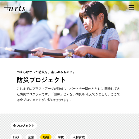
つまらなかった防災を、楽しめるものに。
防災プロジェクト
これまでにプラス・アーツが監修し、パートナー団体とともに
開発してき
た防災プログラムです。「訓練」じゃない防災を
考えてきました。ここで
は全プロジェクトがご覧いただけます。
全プロジェクト
行政
企業
地域
学校
人材育成