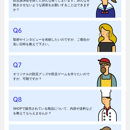
防災講演会を開くとみんな寝てしまいます。みんなを
プログラムで順位を競う「親子サバイバル教室」という企画
飽きさせないような講座をお願いすることはできます
も可能です。対象、内容、講座予定日などがおわかりでした
か？
ら、
コンタクトフォーム
よりご相談ください。
Q6
A6
取材やインタビューを依頼したいのですが、ご都合が
まずは、
コンタクトフォーム
より取材内容をお知らせくださ
良い日時を教えて下さい。
い。
A7
Q7
内容に応じて、企画からデザイン・制作までのサポートが可
オリジナルの防災グッズや防災ゲームを作りたいので
能です。どのようなオリジナルグッズを希望されているの
すが、可能ですか？
か、
コンタクトフォーム
よりご連絡ください。
Q8
A8
SHOPで販売されている商品について、内容や送料など
こちら
の記載内容を確認いただいたのち、
SHOPお問合せフ
を教えてもらえませんか？
ォーム
よりご連絡ください。