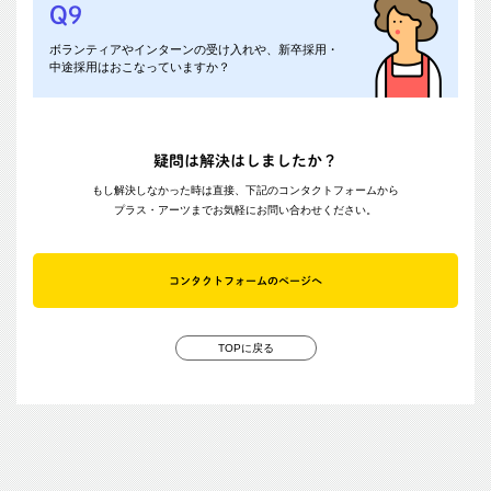
Q9
A9
ボランティアやインターンの受け入れや、新卒採用・
ボランティア募集
、
インターン募集
、
採用情報
のページをご
中途採用はおこなっていますか？
確認ください。
疑問は解決はしましたか？
もし解決しなかった時は直接、下記のコンタクトフォームから
プラス・アーツまでお気軽にお問い合わせください。
コンタクトフォームのページへ
TOPに戻る