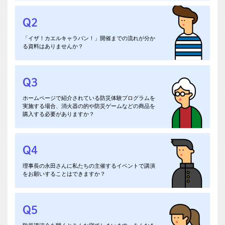
Q2
A2
「イザ！カエルキャラバン！」開催までの流れが分か
イザ！カエルキャラバン！ホームページ
の「開催までの流
る資料はありませんか？
れ」をご覧ください。
Q3
A3
ホームページで紹介されている防災体験プログラムを
プログラムによってはレンタルすることが可能であったり、
実施する場合、消火器の的や防災ゲームなどの商品を
また手作りなどの方法もありますのでお気軽にご相談くださ
購入する必要がありますか？
い。
Q4
A4
理事長の永田さんに私たちの主催するイベントで講演
スケジュールや講演内容の確認が必要になりますので、
コン
をお願いすることはできますか？
タクトフォーム
よりお問い合わせください。
A5
実演やクイズを取り入れ、楽しく災害への備えについて学べ
Q5
る「
地震ITSUMO講座
」というプログラムがあります。子ど
もや親子が対象の場合、チームに分かれて防災ゲームや体験