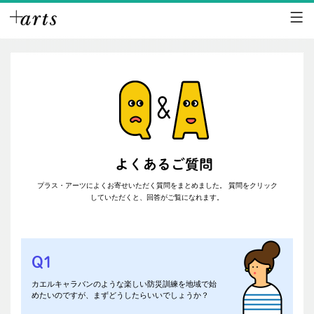
よくあるご質問
プラス・アーツによくお寄せいただく質問をまとめました。
質問をクリック
していただくと、回答がご覧になれます。
A1
Q1
まずは日程やある程度の規模など分かる範囲で構いませんの
で、
お問い合わせフォーム
よりご記入の上ご相談ください。
カエルキャラバンのような楽しい防災訓練を地域で始
多くの防災訓練を運営した経験のあるスタッフが研修会を行
めたいのですが、まずどうしたらいいでしょうか？
っていますので、是非一度ご相談ください。