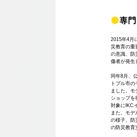
専門
2015年
災教育の重
の意識、防
傷者が発生
同年8月、
トプル市の
ました。モ
ショップを
対象にIK
また、モデ
の様子、防
の防災教育