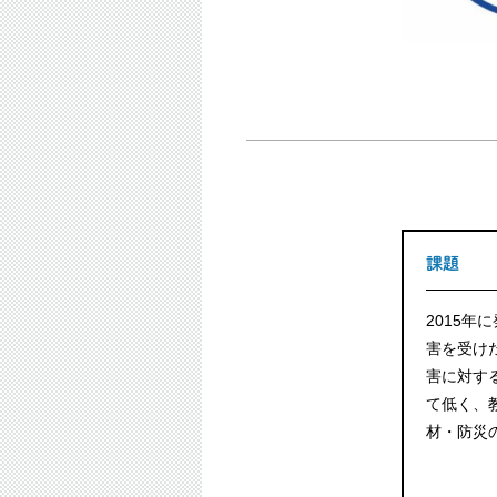
課題
2015年
害を受け
害に対す
て低く、
材・防災