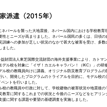
家派遣（2015年）
4月にネパールを襲った大地震後、ネパール国内における学校教育
要性とニーズが高まりました。ネパール国民の多くは、日頃の
災訓練への参加が乏しい状況のなかで甚大な被害を受け、多数
しました。
公益財団法人東芝国際交流財団の海外支援事業により、カトマ
モデル校を対象に「イザ！カエルキャラバン！（IKC）」の研
デル校の教職員向けに講義、オリジナル防災教育プログラムの
行い、開発したプログラムのトライアルを目的に、モデル校の
Cイベントを行いました。
ル校の教職員や行政に対して、学校建物の被害状況や地震後の
災教育に関するこれまでの状況と今後のニーズなどをヒアリン
支援に関する課題や要望の基礎調査を実施しました。