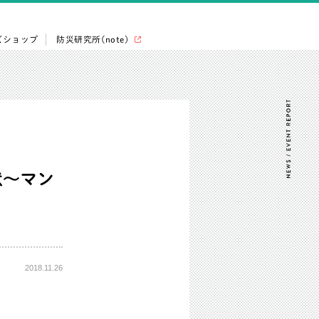
ズショップ
防災研究所(note)
状～マン
2018.11.26