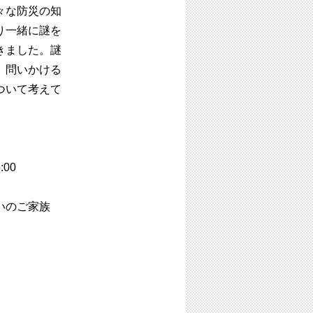
々な防災の知
り一緒に謎を
きました。謎
」問いかける
ついて考えて
:00
いのご家族