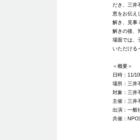
だき、三井
恵をお伝え
解き、見事
解きの後、
場面では、
いただける
＜概要＞
日時：11/10
場所：三井
対象：三井
主催：三井
出演：一般社
共催：NP