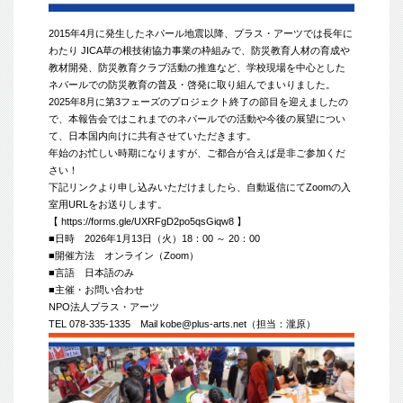
2015年4月に発生したネパール地震以降、プラス・アーツでは長年に
わたり JICA草の根技術協力事業の枠組みで、防災教育人材の育成や
教材開発、防災教育クラブ活動の推進など、学校現場を中心とした
ネパールでの防災教育の普及・啓発に取り組んでまいりました。
2025年8月に第3フェーズのプロジェクト終了の節目を迎えましたの
で、本報告会ではこれまでのネパールでの活動や今後の展望につい
て、日本国内向けに共有させていただきます。
年始のお忙しい時期になりますが、ご都合が合えば是非ご参加くだ
さい！
下記リンクより申し込みいただけましたら、自動返信にてZoomの入
室用URLをお送りします。
【
https://forms.gle/UXRFgD2po5qsGiqw8
】
■日時 2026年1月13日（火）18：00 ～ 20：00
■開催方法 オンライン（Zoom）
■言語 日本語のみ
■主催・お問い合わせ
NPO法人プラス・アーツ
TEL 078-335-1335 Mail kobe@plus-arts.net（担当：瀧原）