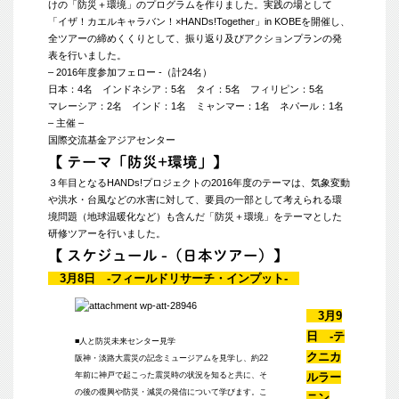
けの「防災＋環境」のプログラムを作りました。実践の場として
「イザ！カエルキャラバン！×HANDs!Together」in KOBEを開催し、
全ツアーの締めくくりとして、振り返り及びアクションプランの発
表を行いました。
– 2016年度参加フェロー -（計24名）
日本：4名 インドネシア：5名 タイ：5名 フィリピン：5名
マレーシア：2名 インド：1名 ミャンマー：1名 ネパール：1名
– 主催 –
国際交流基金アジアセンター
【 テーマ「防災+環境」】
３年目となるHANDs!プロジェクトの2016年度のテーマは、気象変動
や洪水・台風などの水害に対して、要員の一部として考えられる環
境問題（地球温暖化など）も含んだ「防災＋環境」をテーマとした
研修ツアーを行いました。
【 スケジュール -（日本ツアー）】
3月8日 -フィールドリサーチ・インプット-
3月9
日 -テ
■人と防災未来センター見学
クニカ
阪神・淡路大震災の記念ミュージアムを見学し、約22
年前に神戸で起こった震災時の状況を知ると共に、そ
ルラー
の後の復興や防災・減災の発信について学びます。こ
ニン