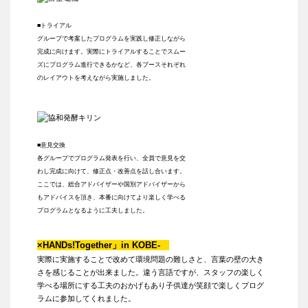
■トライアル
グループで考案したプログラムを実践し修正しながら
完成に向けます。実際にトライアルすることでスムー
ズにプログラム進行できるかなど、各ブースそれぞれ
のレイアウトを考えながら実施しました。
■意見交換
各グループでプログラム発表を行い、全員で意見を交
わし完成に向けて、修正点・改善点を話し合います。
ここでは、総合アドバイザーや国別アドバイザーから
もアドバイスを頂き、本番に向けてより楽しく学べる
プログラムとなるように工夫しました。
×HANDs!Together」in KOBE-
実際に実施することで改めて環境問題の難しさと、言葉の壁の大き
さを感じることが出来ました。違う言語ですが、スタッフの楽しく
学べる場所にする工夫のおかげもあり子供達が笑顔で楽しくプログ
ラムに参加してくれました。