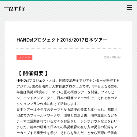
HANDs!プロジェクト2016/2017日本ツアー
2017.06.09
レポート
【 開催概要 】
HANDs!プロジェクトとは、国際交流基金アジアセンターが主催する
アジア8ヵ国の若者向け人材育成プログラムです。3年目となる2016
年度は防災+環境をテーマに4ヵ国の研修ツアーを開催。フィリピ
ン、インドネシア、タイ、日本の研修ツアーの中で、それぞれのア
クションプラン作成に向けて活動します。
日本ツアーは今年度のテーマとなる環境の要素も取り入れ、都賀川
氾濫でのフィールドワークや、環境と自然災害、地球温暖化などを
テーマに活動されている方々をお招きし、シンポジウムなどを行い
ました。前半の研修で日本での防災教育の在り方や災害の記録をア
ーカイブする重要性を学び、それらを学んだことから実際に子供向