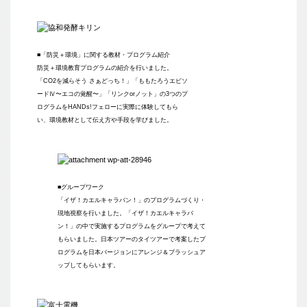
■「防災＋環境」に関する教材・プログラム紹介
防災＋環境教育プログラムの紹介を行いました。
「CO2を減らそう さぁどっち！」「ももたろうエピソ
ードⅣ〜エコの覚醒〜」「リンクorノット」の3つのプ
ログラムをHANDs!フェローに実際に体験してもら
い、環境教材として伝え方や手段を学びました。
■グループワーク
「イザ！カエルキャラバン！」のプログラムづくり・
現地視察を行いました。「イザ！カエルキャラバ
ン！」の中で実施するプログラムをグループで考えて
もらいました。日本ツアーのタイツアーで考案したプ
ログラムを日本バージョンにアレンジ＆ブラッシュア
ップしてもらいます。