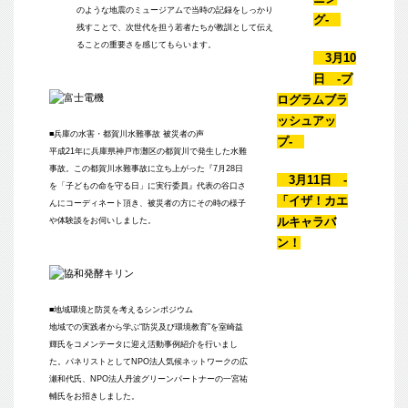
のような地震のミュージアムで当時の記録をしっかり
グ-
残すことで、次世代を担う若者たちが教訓として伝え
ることの重要さを感じてもらいます。
3月10
日 -プ
ログラムブラ
ッシュアッ
■兵庫の水害・都賀川水難事故 被災者の声
プ-
平成21年に兵庫県神戸市灘区の都賀川で発生した水難
事故。この都賀川水難事故に立ち上がった『7月28日
3月11日 -
を「子どもの命を守る日」に実行委員』代表の谷口さ
「イザ！カエ
んにコーディネート頂き、被災者の方にその時の様子
ルキャラバ
や体験談をお伺いしました。
ン！
■地域環境と防災を考えるシンポジウム
地域での実践者から学ぶ“防災及び環境教育”を
室崎益
輝氏
をコメンテータに迎え活動事例紹介を行いまし
た。パネリストとして
NPO法人気候ネットワーク
の広
瀬和代氏、
NPO法人丹波グリーンパートナー
の一宮祐
輔氏をお招きしました。