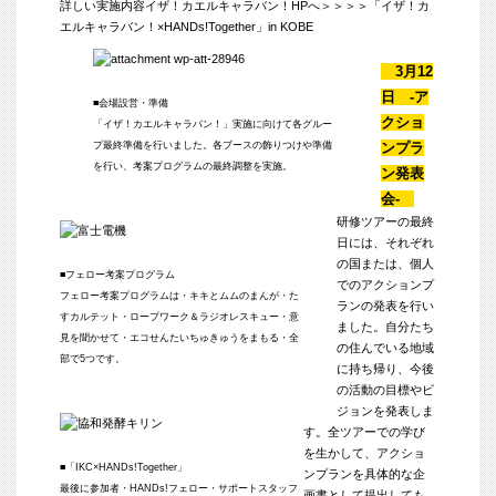
詳しい実施内容イザ！カエルキャラバン！HPへ＞＞＞＞
「イザ！カ
エルキャラバン！×HANDs!Together」in KOBE
3月12
日 -ア
■会場設営・準備
クショ
「イザ！カエルキャラバン！」実施に向けて各グルー
プ最終準備を行いました。各ブースの飾りつけや準備
ンプラ
を行い、考案プログラムの最終調整を実施。
ン発表
会-
研修ツアーの最終
日には、それぞれ
の国または、個人
■フェロー考案プログラム
でのアクションプ
フェロー考案プログラムは・キキとムムのまんが・た
ランの発表を行い
すカルテット・ロープワーク＆ラジオレスキュー・意
ました。自分たち
見を聞かせて・エコせんたいちゅきゅうをまもる・全
の住んでいる地域
部で5つです。
に持ち帰り、今後
の活動の目標やビ
ジョンを発表しま
す。全ツアーでの学び
を生かして、アクショ
■「IKC×HANDs!Together」
ンプランを具体的な企
最後に参加者・HANDs!フェロー・サポートスタッフ
画書として提出しても