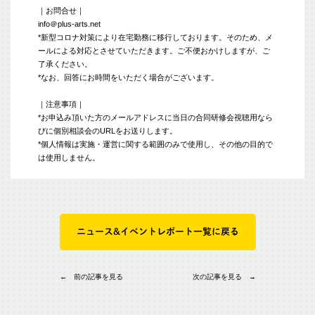
｜お問合せ｜
info＠plus-arts.net
*新型コロナ対策により在宅勤務に移行しております。そのため、メ
ールによる対応とさせていただきます。ご不便おかけしますが、ご
了承ください。
*なお、回答にお時間をいただく場合がございます。
｜注意事項｜
*お申込み頂いた方のメールアドレスに当日の合同研修会視聴用なら
びに個別相談会のURLをお送りします。
*個人情報は実施・運営に関する範囲のみで使用し、その他の目的で
は使用しません。
ニュース&イベントレポート一覧に戻る
← 前の記事を見る
次の記事を見る →