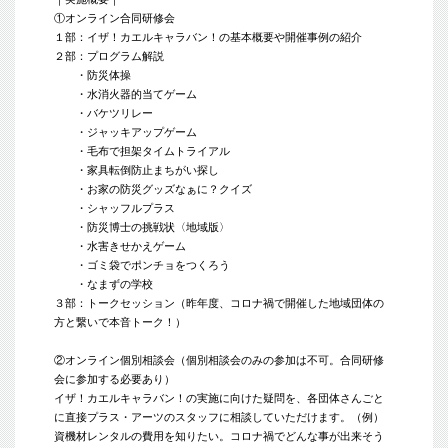
①オンライン合同研修会
１部：イザ！カエルキャラバン！の基本概要や開催事例の紹介
２部：プログラム解説
・防災体操
・水消火器的当てゲーム
・バケツリレー
・ジャッキアップゲーム
・毛布で担架タイムトライアル
・家具転倒防止まちがい探し
・お家の防災グッズなぁに？クイズ
・シャッフルプラス
・防災博士の挑戦状〈地域版〉
・水害きせかえゲーム
・ゴミ袋でポンチョをつくろう
・なまずの学校
３部：トークセッション（昨年度、コロナ禍で開催した地域団体の
方と繋いで本音トーク！）
②オンライン個別相談会（個別相談会のみの参加は不可。合同研修
会に参加する必要あり）
イザ！カエルキャラバン！の実施に向けた疑問を、各団体さんごと
に直接プラス・アーツのスタッフに相談していただけます。（例）
資機材レンタルの費用を知りたい。コロナ禍でどんな事が出来そう