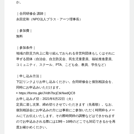
か。
｜合同研修会 講師｜
永田宏和（NPO法人プラス・アーツ理事長）
｜参加費｜
無料
｜参加条件｜
地域の防災力向上に取り組んでおられる非営利団体もしくはそれに
準ずる団体（自治会、自主防災会、民生児童委員、福祉推進委員、
コミュニティ、スクール、PTA、こども会、教員、学生など）
｜申し込み方法｜
下記リンクよりお申し込みください。合同研修会と個別相談会を、
同時にお申込みいただけます。
⇨
https://forms.gle/JVdh7bcjCtkNwdQC8
お申し込み〆切：2021年6月22日（火）
定員に達し次第、締め切りさせていただきます（先着順）。なお、
個別相談会にお申込みの方には事前にご参加いただく時間枠をメー
ルにてお伝えいたします。その際時間枠の調整などはできかねます
のでお申込みされる際には13時～16時のどこでも対応できるかを再
度お確かめください。