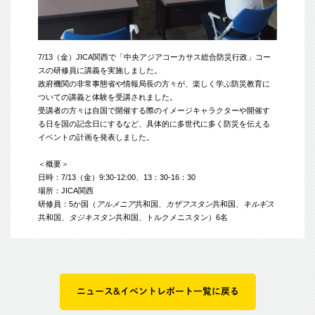
7/13（金）JICA関西で「中央アジアコーカサス総合防災行政」コー
スの研修員に講義を実施しました。
政府機関の非常事態省や情報局長の方々が、楽しく学ぶ防災教育に
ついての講義と体験を受講されました。
受講者の方々は自国で開催する際のイメージキャラクターや開催す
る日を国の記念日にするなど、具体的に多世代に多く防災を伝える
イベントの計画を発表しました。
＜概要＞
日時：7/13（金）9:30-12:00、13：30-16：30
場所：JICA関西
研修員：5か国（
アルメニア
共和国、
カザフスタン
共和国、
キルギス
共和国、
タジキスタン
共和国、トルクメニスタン）6名
ニュース&イベントレポート一覧に戻る