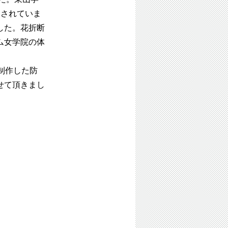
定されていま
した。花折断
ム女学院の体
制作した防
せて頂きまし