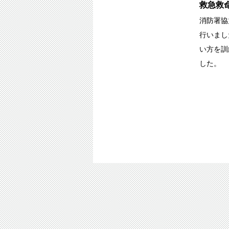
救急救
消防署協
行いまし
い方を訓
した。