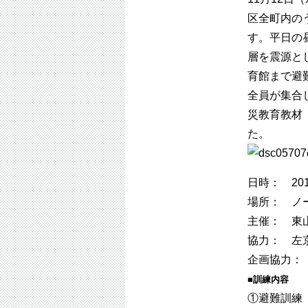
区全町内の
す。平日の
層を震源と
育館まで避
全員が集合
災教育教材
た。
日時： 20
場所： ノ
主催： 東
協力： 左
企画協力：
■訓練内容
①避難訓練