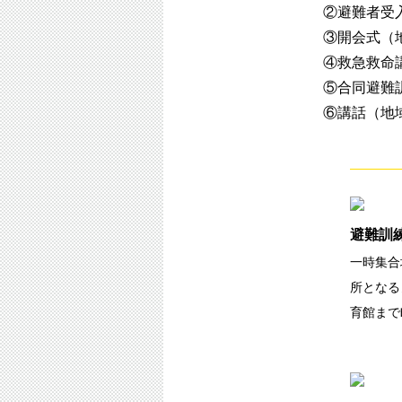
②避難者受
③開会式（
④救急救命
⑤合同避難
⑥講話（地
避難訓
一時集合
所となる
育館まで