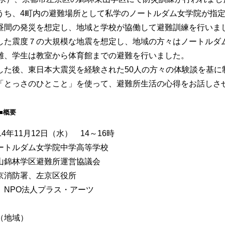
うち、4町内の避難場所として私学のノートルダム女学院が指
昼間の発災を想定し、地域と学校が協働して避難訓練を行いま
した震度７の大規模な地震を想定し、地域の方々はノートルダ
難、学生は教室から体育館までの避難を行いました。
した後、東日本大震災を経験された50人の方々の体験談を基に
「とっさのひとこと」を使って、避難所生活の心得をお話しさ
■概要
14年11月12日（水） 14～16時
ートルダム女学院中学高等学校
山錦林学区避難所運営協議会
京消防署、左京区役所
 NPO法人プラス・アーツ
（地域）