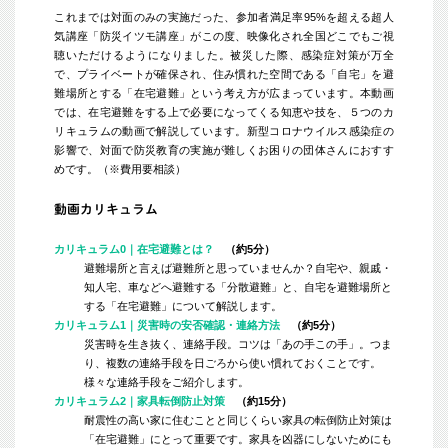
これまでは対面のみの実施だった、参加者満足率95%を超える超人
気講座「防災イツモ講座」がこの度、映像化され全国どこでもご視
聴いただけるようになりました。被災した際、感染症対策が万全
で、プライベートが確保され、住み慣れた空間である「自宅」を避
難場所とする「在宅避難」という考え方が広まっています。本動画
では、在宅避難をする上で必要になってくる知恵や技を、５つのカ
リキュラムの動画で解説しています。新型コロナウイルス感染症の
影響で、対面で防災教育の実施が難しくお困りの団体さんにおすす
めです。（※費用要相談）
動画カリキュラム
カリキュラム0｜在宅避難とは？
（約5分）
避難場所と言えば避難所と思っていませんか？自宅や、親戚・
知人宅、車などへ避難する「分散避難」と、自宅を避難場所と
する「在宅避難」について解説します。
カリキュラム1｜災害時の安否確認・連絡方法
（約5分）
災害時を生き抜く、連絡手段。コツは「あの手この手」。つま
り、複数の連絡手段を日ごろから使い慣れておくことです。
様々な連絡手段をご紹介します。
カリキュラム2｜家具転倒防止対策
（約15分）
耐震性の高い家に住むことと同じくらい家具の転倒防止対策は
「在宅避難」にとって重要です。家具を凶器にしないためにも