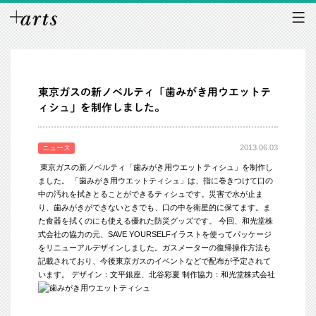
東京ガスの新ノベルティ「歯みがき用ウエットテ
ィシュ」を制作しました。
2013.06.03
ニュース
東京ガスの新ノベルティ「歯みがき用ウエットティシュ」を制作し
ました。 「歯みがき用ウエットティシュ」は、指に巻きつけて口の
中の汚れを拭きとることができるティシュです。災害で水が止ま
り、歯みがきができないときでも、口の中を衛星的に保てます。ま
た食器を拭くのにも使える優れた防災グッズです。 今回、和光堂株
式会社の協力の元、SAVE YOURSELFイラストを使ってパッケージ
をリニューアルデザインしました。ガスメーターの復帰操作方法も
記載されており、今後東京ガスのイベントなどで配布が予定されて
います。 デザイン：文平銀座、北谷彩夏 制作協力：和光堂株式会社