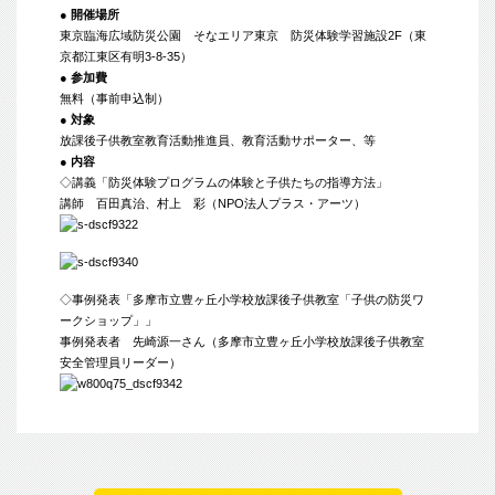
● 開催場所
東京臨海広域防災公園 そなエリア東京 防災体験学習施設2F
（東
京都江東区有明3-8-35）
● 参加費
無料（事前申込制）
● 対象
放課後子供教室教育活動推進員、教育活動サポーター、等
● 内容
◇講義「防災体験プログラムの体験と子供たちの指導方法」
講師 百田真治、村上 彩（NPO法人プラス・アーツ）
◇事例発表「多摩市立豊ヶ丘小学校放課後子供教室「子供の防災ワ
ークショップ」」
事例発表者 先崎源一さん（多摩市立豊ヶ丘小学校放課後子供教室
安全管理員リーダー）