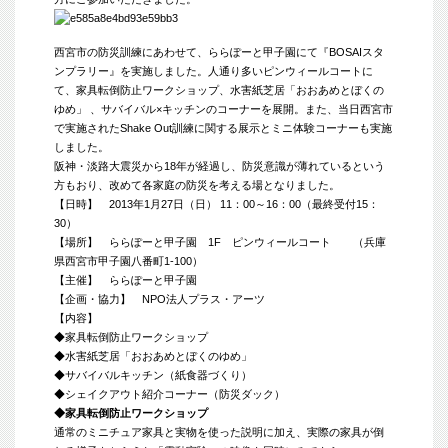
西宮市の防災訓練にあわせて、ららぽーと甲子園にて『BOSAIスタ
ンプラリー』を実施しました。人通り多いピンウィールコートに
て、家具転倒防止ワークショップ、水害紙芝居「おおあめとぼくの
ゆめ」 、サバイバル×キッチンのコーナーを展開。また、当日西宮市
で実施されたShake Out訓練に関する展示とミニ体験コーナーも実施
しました。
阪神・淡路大震災から18年が経過し、防災意識が薄れているという
方もおり、改めて各家庭の防災を考える場となりました。
【日時】 2013年1月27日（日） 11：00～16：00（最終受付15：
30）
【場所】 ららぽーと甲子園 1F ピンウィールコート （兵庫
県西宮市甲子園八番町1-100）
【主催】 ららぽーと甲子園
【企画・協力】 NPO法人プラス・アーツ
【内容】
◆家具転倒防止ワークショップ
◆水害紙芝居「おおあめとぼくのゆめ」
◆サバイバルキッチン（紙食器づくり）
◆シェイクアウト紹介コーナー（防災ダック）
◆家具転倒防止ワークショップ
通常のミニチュア家具と実物を使った説明に加え、実際の家具が倒