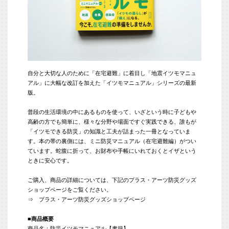
自分と大切な人のために「在宅避難」に着目し「地震イツモマニュ
アル」に大幅な改訂を加えた「イツモマニュアル」シリーズの最新
版。
普段の生活環境の中にあるものを使って、いざという時に子どもや
高齢の方でも簡単に、様々な分野や場面ですぐ実践できる、誰もが
「イツモできる防災」の知識と工夫が詰まった一冊となっていま
す。本の帯の裏側には、ミニ防災マニュアル（在宅避難編）がつい
ています。蛇腹に折って、お財布や手帳にいれておくとイザという
ときに安心です。
ご購入、商品の詳細については、下記のプラス・アーツ防災グッズ
ショップページをご覧ください。
⇒
プラス・アーツ防災グッズショップページ
■商品概要
商品名：防災イツモマニュアル【書籍】