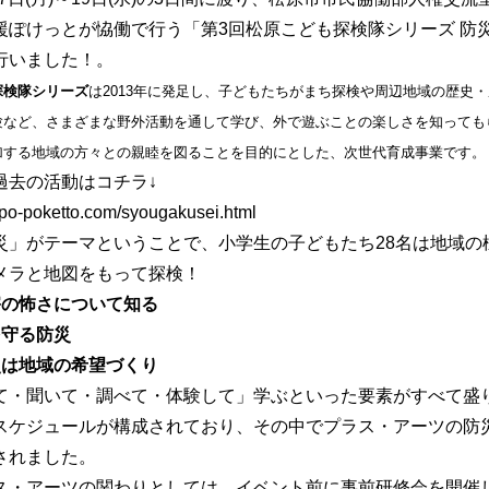
援ぽけっとが恊働で行う「第3回松原こども探検隊シリーズ 防
行いました！。
探検隊シリーズ
は2013年に発足し、子どもたちがまち探検や周辺地域の歴史
験など、さまざまな野外活動を通して学び、外で遊ぶことの楽しさを知っても
加する地域の方々との親睦を図ることを目的にとした、次世代育成事業です。
過去の活動はコチラ↓
npo-poketto.com/syougakusei.html
災」がテーマということで、小学生の子どもたち28名は地域の
メラと地図をもって探検！
害の怖さについて知る
を守る防災
災は地域の希望づくり
て・聞いて・調べて・体験して」学ぶといった要素がすべて盛
スケジュールが構成されており、その中でプラス・アーツの防
されました。
ス・アーツの関わりとしては、イベント前に事前研修会を開催