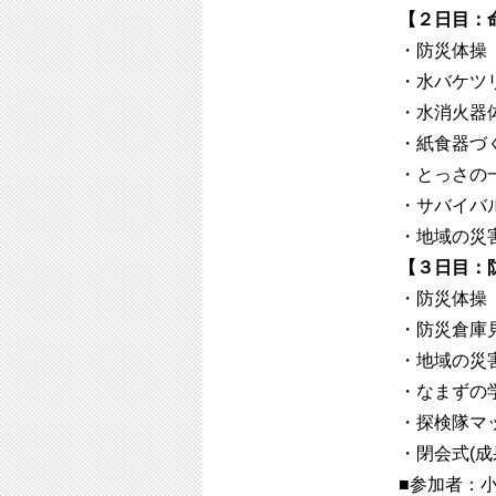
【２日目：
・防災体操
・水バケツ
・水消火器
・紙食器づ
・とっさの
・サバイバ
・地域の災
【３日目：
・防災体操
・防災倉庫
・地域の災
・なまずの
・探検隊マ
・閉会式(
■参加者：小