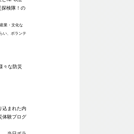
災探検隊！の
・産業・文化な
らい、ボランテ
様々な防災
り込まれた内
災体験プログ
し、当日ボラ