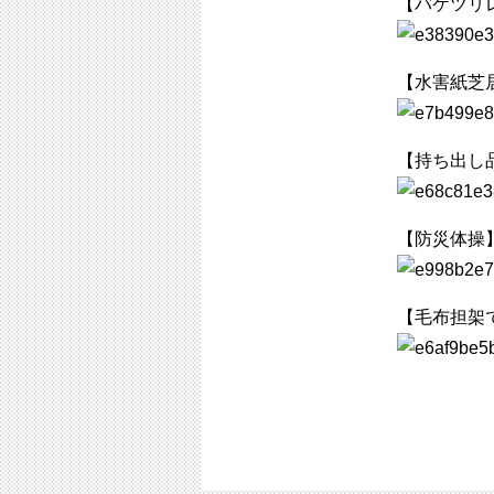
【バケツリ
【水害紙芝
【持ち出し
【防災体操
【毛布担架