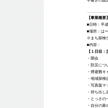
手書きの認
【事業概要
■日時：平成
■場所：は
※まち探検
■内容：
【１日目：
・開会
・防災につ
・煙避難キ
・地域探検
・写真版マッ
・持ち出し
・とっさの
・自分の家