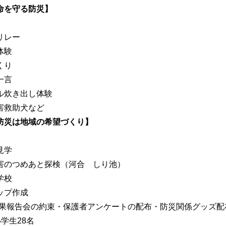
命を守る防災】
リレー
体験
くり
一言
ル炊き出し体験
害救助犬など
防災は地域の希望づくり】
見学
害のつめあと探検（河合 しり池）
学校
ップ作成
成果報告会の約束・保護者アンケートの配布・防災関係グッズ配
学生28名