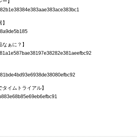
レー】
居】
品なぁに？】
】
でタイムトライアル】