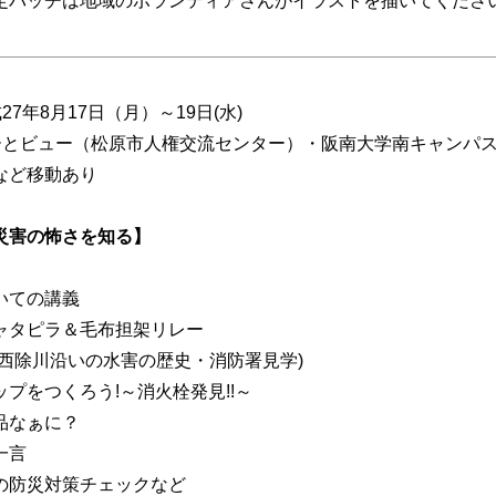
定バッチは地域のボランティアさんがイラストを描いてくださ
】
27年8月17日（月）～19日(水)
ーとビュー（松原市人権交流センター）・阪南大学南キャンパ
など移動あり
災害の怖さを知る】
いての講義
ャタピラ＆毛布担架リレー
(西除川沿いの水害の歴史・消防署見学)
プをつくろう!～消火栓発見!!～
品なぁに？
一言
の防災対策チェックなど