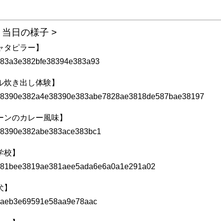
ト当日の様子 >
ャタピラー】
ル炊き出し体験】
ーンのカレー風味】
学校】
犬】