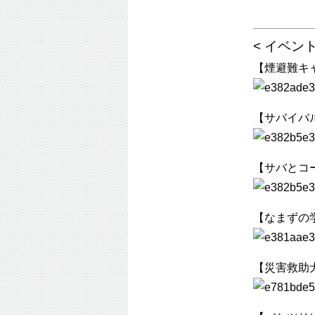
< イベン
【煙避難キ
【サバイバ
【サバとコ
【なまずの
【災害救助