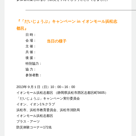
『「だいじょうぶ」キャンペーン in イオンモール浜松志
都呂』
日 時：
会 場：
当日の様子
主 催：
共 催：
後 援：
特別協力：
協 力：
参加者数：
2013年９月１日（日）10：00～16：00
イオンモール浜松志都呂 （静岡県浜松市西区志都呂町5605）
「だいじょうぶ」キャンペーン実行委員会
イオン、イオン1％クラブ
浜松市、浜松市教育委員会、浜松市消防局
イオンモール浜松志都呂
プラス・アーツ
防災体験コーナー172名